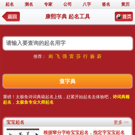
起名
测名
专家
公司
八字
签名
黄历
康熙字典 起名工具
岗
飞
强
雷
莎
行
扬
蔚
推荐：
重磅！太极鱼诗词典籍起名上线，赶紧开始起名去体验吧，
诗词典籍
起名
，
太极鱼专业大师起名
宝宝起名
更多 >>
根据辈分字给宝宝起名，指定字宝宝起名