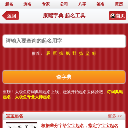
起名
测名
专家
公司
八字
签名
黄历
康熙字典 起名工具
辰
原
娥
枫
野
扬
坚
标
推荐：
重磅！太极鱼诗词典籍起名上线，赶紧开始起名去体验吧，
诗词典籍
起名
，
太极鱼专业大师起名
宝宝起名
更多 >>
根据辈分字给宝宝起名，指定字宝宝起名