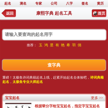
起名
测名
专家
公司
八字
签名
黄历
康熙字典 起名工具
玉
鸿
昱
有
艳
希
羽
俏
推荐：
重磅！太极鱼诗词典籍起名上线，赶紧开始起名去体验吧，
诗词典籍
起名
，
太极鱼专业大师起名
宝宝起名
更多 >>
根据辈分字给宝宝起名，指定字宝宝起名