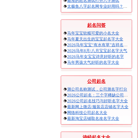
最准的姓名测试打分八字测试
太极鱼八字起名网专业好用吗？太极鱼起名怎么样？
起名问答
马年宝宝软糯可爱的小名大全
马年夏天出生的宝宝起名字大全
2026马年宝宝“有水有草”吉祥名字大全
2026马年8月/八月宝宝起名字大气
2026马年女宝宝诗意好听的名字
马年男孩大气好听的名字大全
公司起名
测公司名称测试，公司测名字打分
2026公司起名：三个字稀缺公司名大全
2026公司起名技巧与好听名字大全
最新网上微店/服装店店铺名字大全
网络科技公司起名大全
最新淘宝店铺取名改名字大全
诗经起名大全