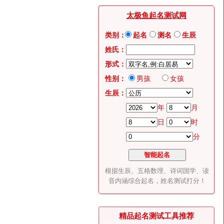
太极鱼起名测试网
类别：
起名
测名
生辰
姓氏：
形式：
性别：
男孩
女孩
生辰：
年
月
日
时
分
根据生辰、五格数理、诗词国学、读
音内涵综合起名，姓名测试打分！
精品起名测试工具推荐