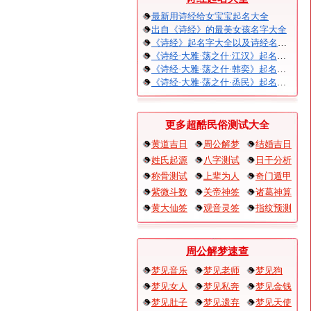
最新用诗经给女宝宝起名大全
出自《诗经》的最美女孩名字大全
《诗经》起名字大全以及诗经名句赏析
《诗经·大雅·荡之什·江汉》起名大全以及赏析
《诗经·大雅·荡之什·韩奕》起名大全以及赏析
《诗经·大雅·荡之什·烝民》起名大全以及赏析
更多超酷民俗测试大全
黄道吉日
周公解梦
结婚吉日
姓氏起源
八字测试
日干分析
称骨测试
上辈为人
奇门遁甲
紫微斗数
关帝神签
诸葛神算
黄大仙签
观音灵签
指纹预测
周公解梦速查
梦见音乐
梦见老师
梦见狗
梦见女人
梦见私奔
梦见金钱
梦见肚子
梦见遗弃
梦见天使