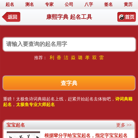
起名
测名
专家
公司
八字
签名
黄历
康熙字典 起名工具
利
香
洁
焱
璐
孝
双
雷
推荐：
重磅！太极鱼诗词典籍起名上线，赶紧开始起名去体验吧，
诗词典籍
起名
，
太极鱼专业大师起名
宝宝起名
更多 >>
根据辈分字给宝宝起名，指定字宝宝起名