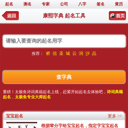
起名
测名
专家
公司
八字
签名
黄历
康熙字典 起名工具
桥
信
圣
城
云
润
沙
品
推荐：
重磅！太极鱼诗词典籍起名上线，赶紧开始起名去体验吧，
诗词典籍
起名
，
太极鱼专业大师起名
宝宝起名
更多 >>
根据辈分字给宝宝起名，指定字宝宝起名