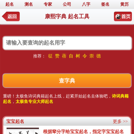
起名
测名
专家
公司
八字
签名
黄历
康熙字典 起名工具
征
赞
蓓
自
树
令
崇
德
推荐：
重磅！太极鱼诗词典籍起名上线，赶紧开始起名去体验吧，
诗词典籍
起名
，
太极鱼专业大师起名
宝宝起名
更多 >>
根据辈分字给宝宝起名，指定字宝宝起名