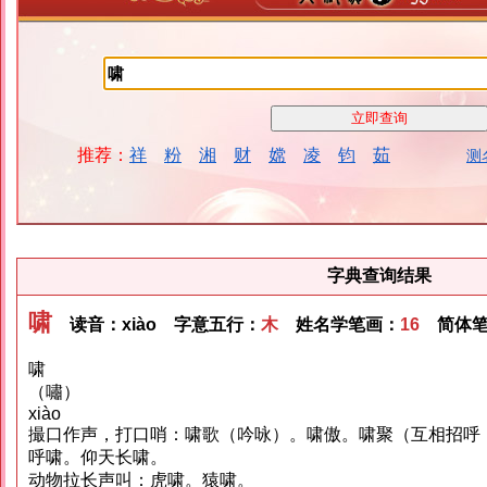
推荐：
祥
粉
湘
财
嫦
凌
钧
茹
测
字典查询结果
啸
读音：xiào 字意五行：
木
姓名学笔画：
16
简体笔
啸
（嘯）
xiào
撮口作声，打口哨：啸歌（吟咏）。啸傲。啸聚（互相招呼，
呼啸。仰天长啸。
动物拉长声叫：虎啸。猿啸。