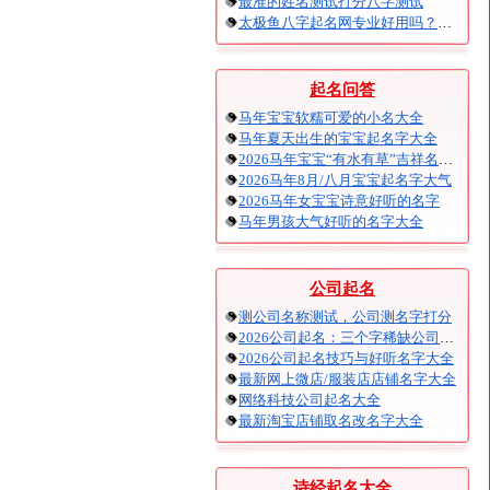
最准的姓名测试打分八字测试
太极鱼八字起名网专业好用吗？太极鱼起名怎么样？
起名问答
马年宝宝软糯可爱的小名大全
马年夏天出生的宝宝起名字大全
2026马年宝宝“有水有草”吉祥名字大全
2026马年8月/八月宝宝起名字大气
2026马年女宝宝诗意好听的名字
马年男孩大气好听的名字大全
公司起名
测公司名称测试，公司测名字打分
2026公司起名：三个字稀缺公司名大全
2026公司起名技巧与好听名字大全
最新网上微店/服装店店铺名字大全
网络科技公司起名大全
最新淘宝店铺取名改名字大全
诗经起名大全