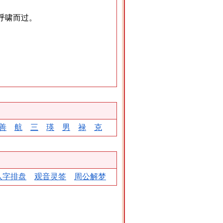
呼啸而过。
善
航
三
瑛
男
禄
克
八字排盘
观音灵签
周公解梦