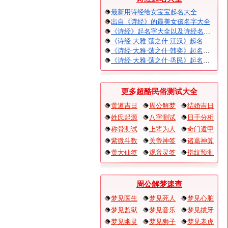
最新用诗经给女宝宝起名大全
出自《诗经》的最美女孩名字大全
《诗经》起名字大全以及诗经名句赏析
《诗经·大雅·荡之什·江汉》起名大全以及赏析
《诗经·大雅·荡之什·韩奕》起名大全以及赏析
《诗经·大雅·荡之什·烝民》起名大全以及赏析
更多超酷民俗测试大全
黄道吉日
周公解梦
结婚吉日
姓氏起源
八字测试
日干分析
称骨测试
上辈为人
奇门遁甲
紫微斗数
关帝神签
诸葛神算
黄大仙签
观音灵签
指纹预测
周公解梦速查
梦见医生
梦见死人
梦见心脏
梦见监狱
梦见音乐
梦见拔牙
梦见幽灵
梦见狮子
梦见老虎