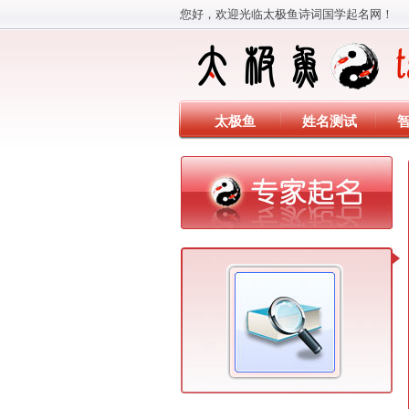
您好，欢迎光临太极鱼诗词国学起名网！
太极鱼
姓名测试