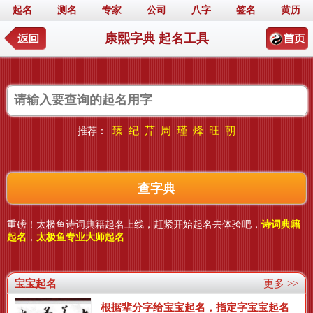
起名
测名
专家
公司
八字
签名
黄历
康熙字典 起名工具
臻
纪
芹
周
瑾
烽
旺
朝
推荐：
重磅！太极鱼诗词典籍起名上线，赶紧开始起名去体验吧，
诗词典籍
起名
，
太极鱼专业大师起名
宝宝起名
更多 >>
根据辈分字给宝宝起名，指定字宝宝起名