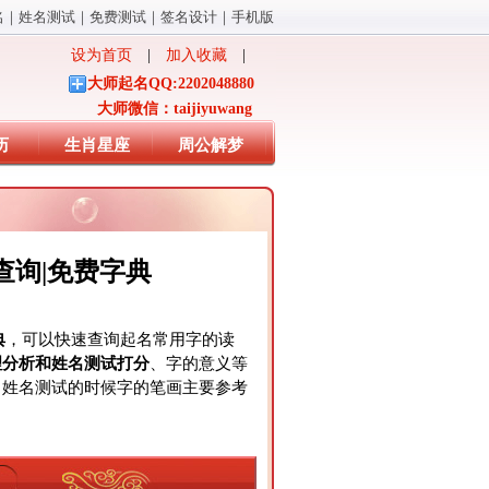
名
｜
姓名测试
｜
免费测试
｜
签名设计
｜
手机版
设为首页
|
加入收藏
|
大师起名QQ:2202048880
大师微信：taijiyuwang
历
生肖星座
周公解梦
查询|免费字典
典
，可以快速查询起名常用字的读
理分析和姓名测试打分
、字的意义等
、姓名测试的时候字的笔画主要参考