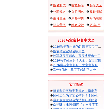
姓名测试
智能起名
起名大全
公司起名
公司测名
趣味测试
生肖星座
康熙字典
号码测试
择吉黄历
签名设计
万 年 历
2026马宝宝起名字大全
2026马年有内涵的姓邢男宝宝宝起名
姓袁马宝宝起名字大全
姓冯马宝宝起名，宝宝快要出生了
2026马年姓王起名大全：女宝宝篇
2026属马宝宝起名，女宝宝取名
马年6月出生马宝宝起名字大全
宝宝起名
根据辈分字给宝宝起名，指定字宝宝起名大全
国外出生的宝宝如何起名？国外出生宝宝八字起名时间怎么算？
最新版宝宝起名方法和好听的名字精选
南半球（澳洲/新西兰）出生宝宝五行八字起名以及时间推算