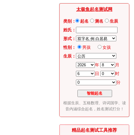
太极鱼起名测试网
类别：
起名
测名
生辰
姓氏：
形式：
性别：
男孩
女孩
生辰：
年
月
日
时
分
根据生辰、五格数理、诗词国学、读
音内涵综合起名，姓名测试打分！
精品起名测试工具推荐