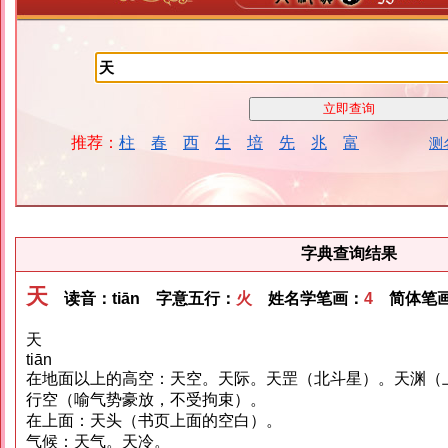
推荐：
柱
春
西
生
培
先
兆
富
测
字典查询结果
天
读音：tiān 字意五行：
火
姓名学笔画：
4
简体笔画
天
tiān
在地面以上的高空：天空。天际。天罡（北斗星）。天渊（
行空（喻气势豪放，不受拘束）。
在上面：天头（书页上面的空白）。
气候：天气。天冷。