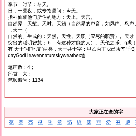
季节，时节：冬天。
日，一昼夜，或专指昼间：今天。
指神仙或他们所住的地方：天上。天宫。
自然界：天堑。天时。天籁（自然界的声音，如风声、鸟声
〔天干（
自然的、生成的：天然。天性。天职（应尽的职责）。天才
突出的聪明智慧；ｂ．有这种才能的人）。天伦之乐。g乶 
有“天干”和“地支”两类，天干共十字：甲乙丙丁戊己庚辛壬癸
dayGodHeavennatureskyweather地
笔画数：4；
部首：大；
笔顺编号：1134
大家正在查的字
苑
赛
亮
挺
功
意
韬
继
儒
燕
爱
召
殿