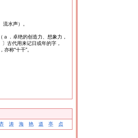
、流水声）。
（ａ．卓绝的创造力、想象力，
）〕古代用来记日或年的字，
，亦称“十干”。
齐
涛
海
艳
道
亭
贞