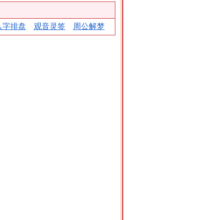
八字排盘
观音灵签
周公解梦