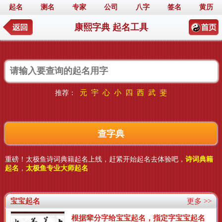
起名
测名
专家
公司
八字
签名
黄历
康熙字典 起名工具
元
宇
心
小
四
西
武
斐
推荐：
重磅！太极鱼诗词典籍起名上线，赶紧开始起名去体验吧，
诗词典籍
起名
，
太极鱼专业大师起名
宝宝起名
更多 >>
根据辈分字给宝宝起名，指定字宝宝起名