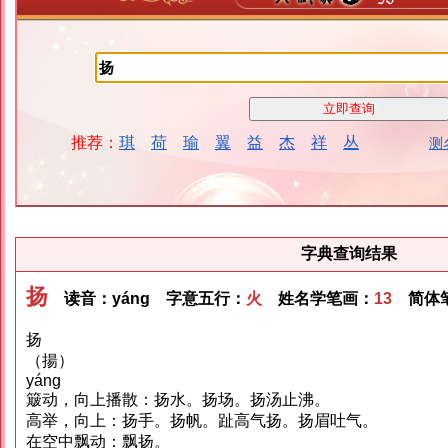
推荐：
琪
荷
瑜
翼
益
杰
祥
丛
测
字典查询结果
扬
读音：yáng 字意五行：
火
姓名学笔画：
13
简体笔
扬
（揚）
yáng
簸动，向上播散：扬水。扬场。扬汤止沸。
高举，向上：扬手。扬帆。趾高气扬。扬眉吐气。
在空中飘动：飘扬。