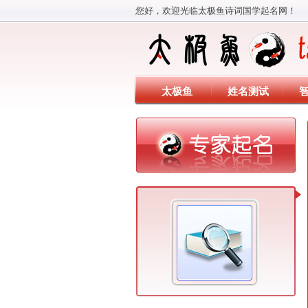
您好，欢迎光临太极鱼诗词国学起名网！
太极鱼
姓名测试