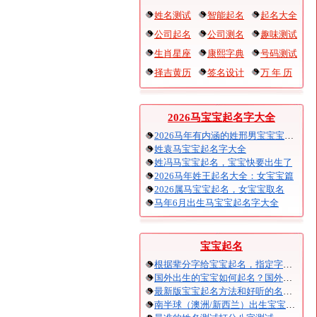
姓名测试
智能起名
起名大全
公司起名
公司测名
趣味测试
生肖星座
康熙字典
号码测试
择吉黄历
签名设计
万 年 历
2026马宝宝起名字大全
2026马年有内涵的姓邢男宝宝宝起名
姓袁马宝宝起名字大全
姓冯马宝宝起名，宝宝快要出生了
2026马年姓王起名大全：女宝宝篇
2026属马宝宝起名，女宝宝取名
马年6月出生马宝宝起名字大全
宝宝起名
根据辈分字给宝宝起名，指定字宝宝起名大全
国外出生的宝宝如何起名？国外出生宝宝八字起名时间怎么算？
最新版宝宝起名方法和好听的名字精选
南半球（澳洲/新西兰）出生宝宝五行八字起名以及时间推算