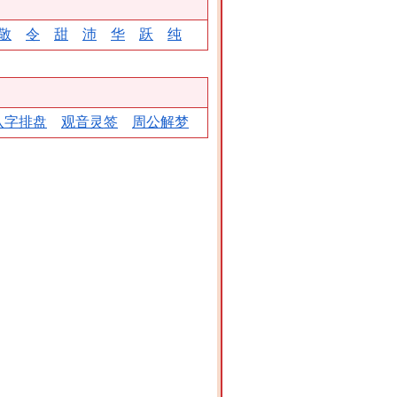
敬
令
甜
沛
华
跃
纯
八字排盘
观音灵签
周公解梦