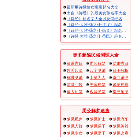
最新用诗经给女宝宝起名大全
出自《诗经》的最美女孩名字大全
《诗经》起名字大全以及诗经名句赏析
《诗经·大雅·荡之什·江汉》起名大全以及赏析
《诗经·大雅·荡之什·韩奕》起名大全以及赏析
《诗经·大雅·荡之什·烝民》起名大全以及赏析
更多超酷民俗测试大全
黄道吉日
周公解梦
结婚吉日
姓氏起源
八字测试
日干分析
称骨测试
上辈为人
奇门遁甲
紫微斗数
关帝神签
诸葛神算
黄大仙签
观音灵签
指纹预测
周公解梦速查
梦见私奔
梦见护士
梦见汽车
梦见人群
梦见猴子
梦见英雄
梦见少女
梦见妻子
梦见比赛