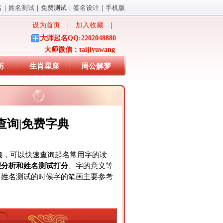
名
｜
姓名测试
｜
免费测试
｜
签名设计
｜
手机版
设为首页
|
加入收藏
|
大师起名QQ:2202048880
大师微信：taijiyuwang
历
生肖星座
周公解梦
查询|免费字典
典
，可以快速查询起名常用字的读
理分析和姓名测试打分
、字的意义等
、姓名测试的时候字的笔画主要参考