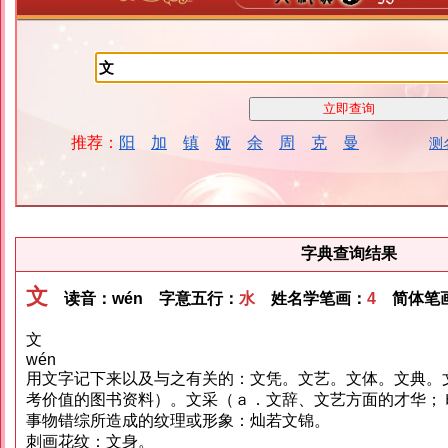
推荐：
阳
加
镇
娅
余
周
克
曼
测
字典查询结果
文
读音：wén 字意五行：
水
姓名学笔画：
4
简体笔画
文
wén
用文字记下来以及与之有关的：文凭。文艺。文体。文典。
考价值的图书资料）。文采（ａ．文辞、文艺方面的才华；
事物错综所造成的纹理或形象：灿若文锦。
刺画花纹：文身。