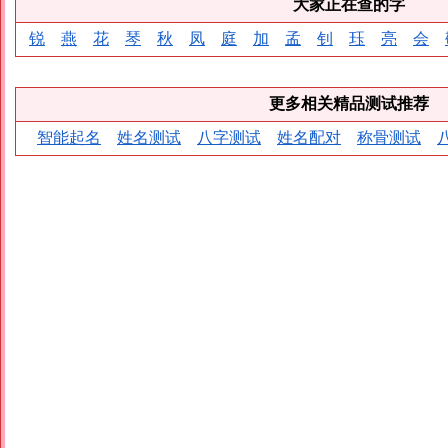
大家正在查的字
锐
燕
花
琴
秋
凤
庭
加
孟
钊
珏
亮
会
更多相关精品测试推荐
智能起名
姓名测试
八字测试
姓名配对
称骨测试