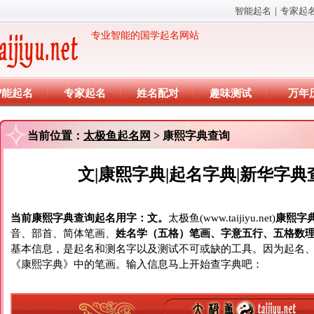
智能起名
｜
专家起
专业智能的国学起名网站
智能起名
专家起名
姓名配对
趣味测试
万年
当前位置：
太极鱼起名网
> 康熙字典查询
文|康熙字典|起名字典|新华字典
当前康熙字典查询起名用字：文。
太极鱼(www.taijiyu.net)
康熙字
音、部首、简体笔画、
姓名学（五格）笔画、字意五行、五格数
基本信息，是起名和测名字以及测试不可或缺的工具。因为起名
《康熙字典》中的笔画。输入信息马上开始查字典吧：