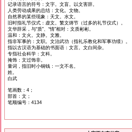
记录语言的符号：文字。文盲。以文害辞。
人类劳动成果的总结：文化。文物。
自然界的某些现象：天文。水文。
旧时指礼节仪式：虚文。繁文缛节（过多的礼节仪式）。
文华辞采，与“质”、“情”相对：文质彬彬。
温和：文火。文静。文雅。
指非军事的：文职。文治武功（指礼乐教化和军事功绩）。
指以古汉语为基础的书面语：文言。文白间杂。
专指社会科学：文科。
掩饰：文过饰非。
量词，指旧时小铜钱：一文不名。
姓。
白武
笔画数：4；
部首：文；
笔顺编号：4134