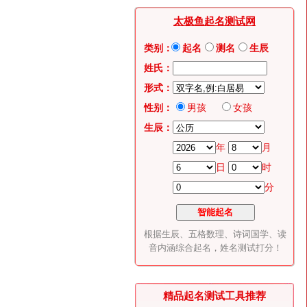
太极鱼起名测试网
类别：
起名
测名
生辰
姓氏：
形式：
性别：
男孩
女孩
生辰：
年
月
日
时
分
根据生辰、五格数理、诗词国学、读
音内涵综合起名，姓名测试打分！
精品起名测试工具推荐