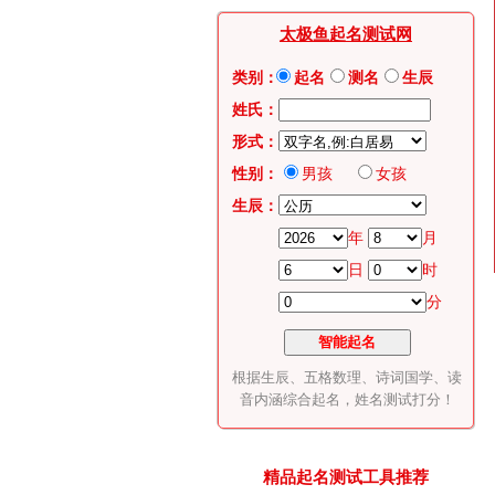
太极鱼起名测试网
类别：
起名
测名
生辰
姓氏：
形式：
性别：
男孩
女孩
生辰：
年
月
日
时
分
根据生辰、五格数理、诗词国学、读
音内涵综合起名，姓名测试打分！
精品起名测试工具推荐