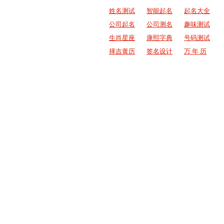
姓名测试
智能起名
起名大全
公司起名
公司测名
趣味测试
生肖星座
康熙字典
号码测试
择吉黄历
签名设计
万 年 历
2026马宝宝起名字大全
2026马年有内涵的姓邢男宝宝宝起名
姓袁马宝宝起名字大全
姓冯马宝宝起名，宝宝快要出生了
2026马年姓王起名大全：女宝宝篇
2026属马宝宝起名，女宝宝取名
马年6月出生马宝宝起名字大全
宝宝起名
根据辈分字给宝宝起名，指定字宝宝起名大全
国外出生的宝宝如何起名？国外出生宝宝八字起名时间怎么算？
最新版宝宝起名方法和好听的名字精选
南半球（澳洲/新西兰）出生宝宝五行八字起名以及时间推算