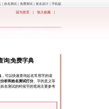
名
｜
姓名测试
｜
免费测试
｜
签名设计
｜
手机版
设为首页
|
加入收藏
|
历
生肖星座
周公解梦
查询|免费字典
典
，可以快速查询起名常用字的读
理分析和姓名测试打分
、字的意义等
、姓名测试的时候字的笔画主要参考