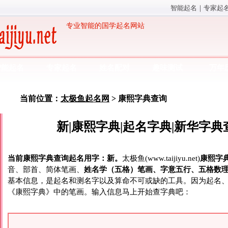
智能起名
｜
专家起
专业智能的国学起名网站
智能起名
专家起名
姓名配对
趣味测试
万年
当前位置：
太极鱼起名网
> 康熙字典查询
新|康熙字典|起名字典|新华字典
当前康熙字典查询起名用字：新。
太极鱼(www.taijiyu.net)
康熙字
音、部首、简体笔画、
姓名学（五格）笔画、字意五行、五格数
基本信息，是起名和测名字以及算命不可或缺的工具。因为起名
《康熙字典》中的笔画。输入信息马上开始查字典吧：