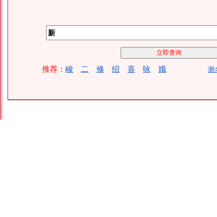
推荐：
峻
二
修
绍
喜
咏
娥
一
测
字典查询结果
新
读音：xīn 字意五行：
金
姓名学笔画：
13
简体笔画
新
xīn
刚有的，刚经验到的；初始的，没有用过的，与“旧”、“老”
新绿。新星。新秀。新闻。新陈代谢。
性质改变得更好，与“旧”相对：改过自新。推陈出新。
不久以前，刚才：新近。