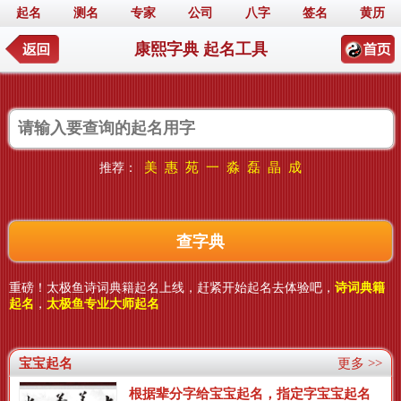
起名
测名
专家
公司
八字
签名
黄历
康熙字典 起名工具
美
惠
苑
一
淼
磊
晶
成
推荐：
重磅！太极鱼诗词典籍起名上线，赶紧开始起名去体验吧，
诗词典籍
起名
，
太极鱼专业大师起名
宝宝起名
更多 >>
根据辈分字给宝宝起名，指定字宝宝起名