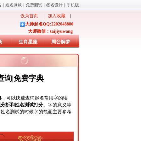
名
｜
姓名测试
｜
免费测试
｜
签名设计
｜
手机版
设为首页
|
加入收藏
|
大师起名QQ:2202048880
大师微信：taijiyuwang
历
生肖星座
周公解梦
查询|免费字典
典
，可以快速查询起名常用字的读
理分析和姓名测试打分
、字的意义等
、姓名测试的时候字的笔画主要参考