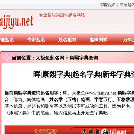
智能起名
｜
专家起
专业智能的国学起名网站
智能起名
专家起名
姓名配对
趣味测试
万年
当前位置：
太极鱼起名网
> 康熙字典查询
晖|康熙字典|起名字典|新华字典
当前康熙字典查询起名用字：晖。
太极鱼(www.taijiyu.net)
康熙字
音、部首、简体笔画、
姓名学（五格）笔画、字意五行、五格数
基本信息，是起名和测名字以及测试不可或缺的工具。因为起名
《康熙字典》中的笔画。输入信息马上开始查字典吧：