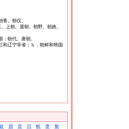
朝香。朝仪。
廷。上朝。退朝。朝野。朝政。
期：朝代。唐朝。
江和辽宁等省；ｂ．朝鲜和韩国
银
朋
彦
宗
帆
赛
黎