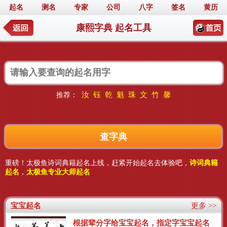
起名
测名
专家
公司
八字
签名
黄历
康熙字典 起名工具
汝
钰
乾
魁
珠
文
竹
馨
推荐：
重磅！太极鱼诗词典籍起名上线，赶紧开始起名去体验吧，
诗词典籍
起名
，
太极鱼专业大师起名
宝宝起名
更多 >>
根据辈分字给宝宝起名，指定字宝宝起名