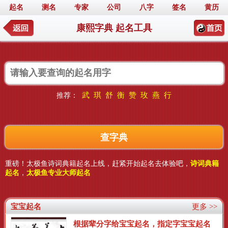
起名
测名
专家
公司
八字
签名
黄历
康熙字典 起名工具
武
琪
舒
衡
赞
玫
燕
行
推荐：
重磅！太极鱼诗词典籍起名上线，赶紧开始起名去体验吧，
诗词典籍
起名
，
太极鱼专业大师起名
宝宝起名
更多 >>
根据辈分字给宝宝起名，指定字宝宝起名