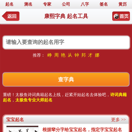
起名
测名
专家
公司
八字
签名
黄历
康熙字典 起名工具
峥
周
艳
从
钟
邦
才
娜
推荐：
重磅！太极鱼诗词典籍起名上线，赶紧开始起名去体验吧，
诗词典籍
起名
，
太极鱼专业大师起名
宝宝起名
更多 >>
根据辈分字给宝宝起名，指定字宝宝起名