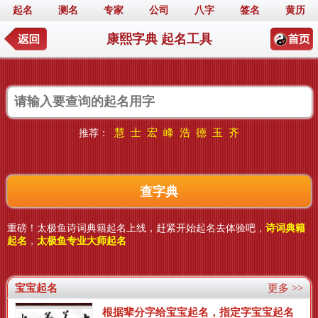
起名
测名
专家
公司
八字
签名
黄历
康熙字典 起名工具
慧
士
宏
峰
浩
德
玉
齐
推荐：
重磅！太极鱼诗词典籍起名上线，赶紧开始起名去体验吧，
诗词典籍
起名
，
太极鱼专业大师起名
宝宝起名
更多 >>
根据辈分字给宝宝起名，指定字宝宝起名