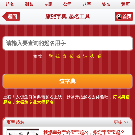
起名
测名
专家
公司
八字
签名
黄历
康熙字典 起名工具
衡
镇
寿
传
锦
波
杏
睿
推荐：
重磅！太极鱼诗词典籍起名上线，赶紧开始起名去体验吧，
诗词典籍
起名
，
太极鱼专业大师起名
宝宝起名
更多 >>
根据辈分字给宝宝起名，指定字宝宝起名