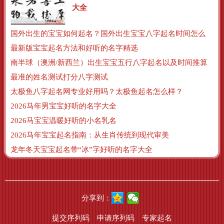
大全
国外出生的宝宝如何起名？国外出生宝宝八字起名时间怎么算？
最新版宝宝起名方法和好听的名字精选
南半球（澳洲/新西兰）出生宝宝五行八字起名以及时间推算
最准的姓名测试打分八字测试
太极鱼八字起名网专业好用吗？太极鱼起名怎么样？
2026马年男宝宝好听的名字大全
2026马宝宝温暖好听的小名乳名
2026马年宝宝起名指南：从生肖传统到现代审美
龙年冬天宝宝起名带“冰”字好听的名字大全
分享到：
提交序列码
申请序列码
专家起名