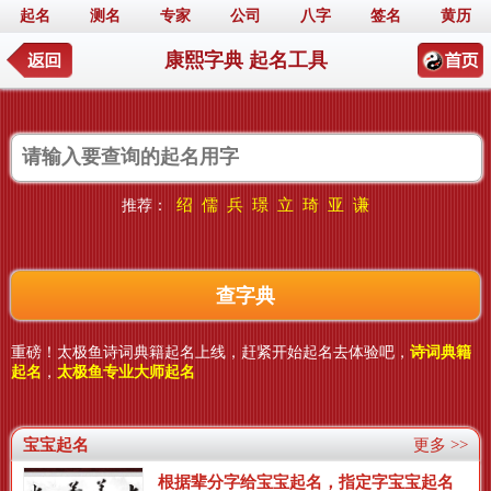
起名
测名
专家
公司
八字
签名
黄历
康熙字典 起名工具
绍
儒
兵
璟
立
琦
亚
谦
推荐：
重磅！太极鱼诗词典籍起名上线，赶紧开始起名去体验吧，
诗词典籍
起名
，
太极鱼专业大师起名
宝宝起名
更多 >>
根据辈分字给宝宝起名，指定字宝宝起名