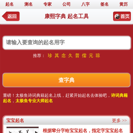
起名
测名
专家
公司
八字
签名
黄历
康熙字典 起名工具
珍
其
念
久
普
儒
元
琼
推荐：
重磅！太极鱼诗词典籍起名上线，赶紧开始起名去体验吧，
诗词典籍
起名
，
太极鱼专业大师起名
宝宝起名
更多 >>
根据辈分字给宝宝起名，指定字宝宝起名