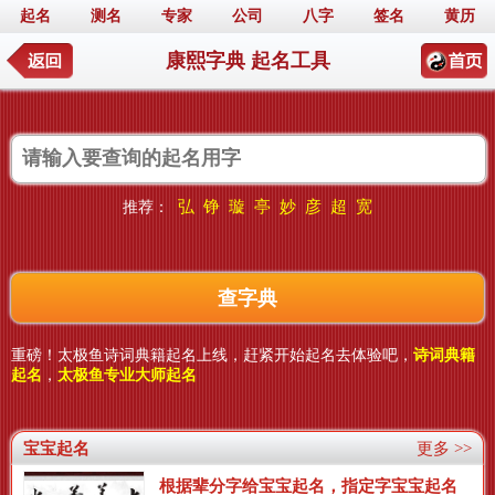
起名
测名
专家
公司
八字
签名
黄历
康熙字典 起名工具
弘
铮
璇
亭
妙
彦
超
宽
推荐：
重磅！太极鱼诗词典籍起名上线，赶紧开始起名去体验吧，
诗词典籍
起名
，
太极鱼专业大师起名
宝宝起名
更多 >>
根据辈分字给宝宝起名，指定字宝宝起名