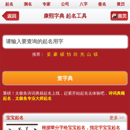
起名
测名
专家
公司
八字
签名
黄历
康熙字典 起名工具
姿
豪
硕
怡
欣
光
山
镇
推荐：
重磅！太极鱼诗词典籍起名上线，赶紧开始起名去体验吧，
诗词典籍
起名
，
太极鱼专业大师起名
宝宝起名
更多 >>
根据辈分字给宝宝起名，指定字宝宝起名