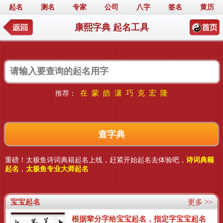
起名
测名
专家
公司
八字
签名
黄历
康熙字典 起名工具
在
蒙
皓
潇
巧
克
宏
隆
推荐：
重磅！太极鱼诗词典籍起名上线，赶紧开始起名去体验吧，
诗词典籍
起名
，
太极鱼专业大师起名
宝宝起名
更多 >>
根据辈分字给宝宝起名，指定字宝宝起名