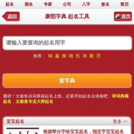
起名
测名
专家
公司
八字
签名
黄历
康熙字典 起名工具
锦
鑫
南
晴
彤
禄
毅
乔
推荐：
重磅！太极鱼诗词典籍起名上线，赶紧开始起名去体验吧，
诗词典籍
起名
，
太极鱼专业大师起名
宝宝起名
更多 >>
根据辈分字给宝宝起名，指定字宝宝起名