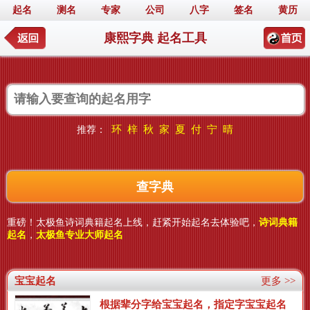
起名
测名
专家
公司
八字
签名
黄历
康熙字典 起名工具
环
梓
秋
家
夏
付
宁
晴
推荐：
重磅！太极鱼诗词典籍起名上线，赶紧开始起名去体验吧，
诗词典籍
起名
，
太极鱼专业大师起名
宝宝起名
更多 >>
根据辈分字给宝宝起名，指定字宝宝起名