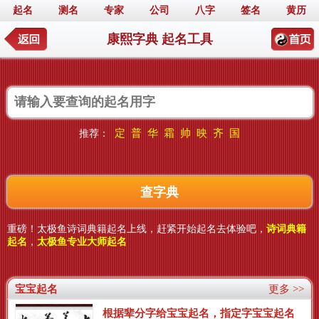
起名
测名
专家
公司
八字
签名
黄历
康熙字典 起名工具
定
普
华
霜
帅
映
齐
国
推荐：
重磅！太极鱼诗词典籍起名上线，赶紧开始起名去体验吧，
诗词典籍
起名
，
太极鱼专业大师起名
宝宝起名
更多 >>
根据辈分字给宝宝起名，指定字宝宝起名