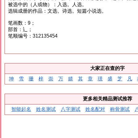
被选中的（人或物）：入选。人选。
选辑成册的作品：文选。诗选。短篇小说选。
笔画数：9；
部首：辶；
笔顺编号：312135454
大家正在查的字
坤
雪
珊
梓
崇
万
婧
其
章
璟
盛
芝
凡
更多相关精品测试推荐
智能起名
姓名测试
八字测试
姓名配对
称骨测试