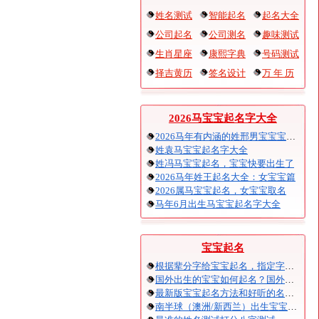
姓名测试
智能起名
起名大全
公司起名
公司测名
趣味测试
生肖星座
康熙字典
号码测试
择吉黄历
签名设计
万 年 历
2026马宝宝起名字大全
2026马年有内涵的姓邢男宝宝宝起名
姓袁马宝宝起名字大全
姓冯马宝宝起名，宝宝快要出生了
2026马年姓王起名大全：女宝宝篇
2026属马宝宝起名，女宝宝取名
马年6月出生马宝宝起名字大全
宝宝起名
根据辈分字给宝宝起名，指定字宝宝起名大全
国外出生的宝宝如何起名？国外出生宝宝八字起名时间怎么算？
最新版宝宝起名方法和好听的名字精选
南半球（澳洲/新西兰）出生宝宝五行八字起名以及时间推算