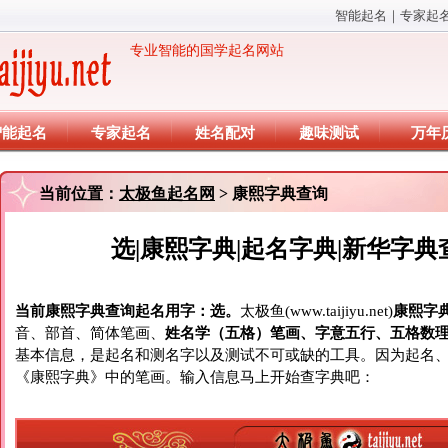
智能起名
｜
专家起
专业智能的国学起名网站
智能起名
专家起名
姓名配对
趣味测试
万年
当前位置：
太极鱼起名网
> 康熙字典查询
选|康熙字典|起名字典|新华字典
当前康熙字典查询起名用字：选。
太极鱼(www.taijiyu.net)
康熙字
音、部首、简体笔画、
姓名学（五格）笔画、字意五行、五格数
基本信息，是起名和测名字以及测试不可或缺的工具。因为起名
《康熙字典》中的笔画。输入信息马上开始查字典吧：