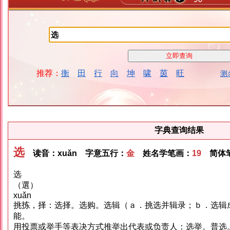
推荐：
衡
田
行
向
坤
啸
茵
旺
测
字典查询结果
选
读音：xuǎn 字意五行：
金
姓名学笔画：
19
简体笔
选
（選）
xuǎn
挑拣，择：选择。选购。选辑（ａ．挑选并辑录；ｂ．选辑
能。
用投票或举手等表决方式推举出代表或负责人：选举。普选