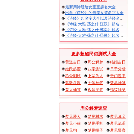
最新用诗经给女宝宝起名大全
出自《诗经》的最美女孩名字大全
《诗经》起名字大全以及诗经名句赏析
《诗经·大雅·荡之什·江汉》起名大全以及赏析
《诗经·大雅·荡之什·韩奕》起名大全以及赏析
《诗经·大雅·荡之什·烝民》起名大全以及赏析
更多超酷民俗测试大全
黄道吉日
周公解梦
结婚吉日
姓氏起源
八字测试
日干分析
称骨测试
上辈为人
奇门遁甲
紫微斗数
关帝神签
诸葛神算
黄大仙签
观音灵签
指纹预测
周公解梦速查
梦见爱人
梦见树木
梦见耳朵
梦见小孩
梦见手机
梦见流泪
梦见狗
梦见帽子
梦见警察