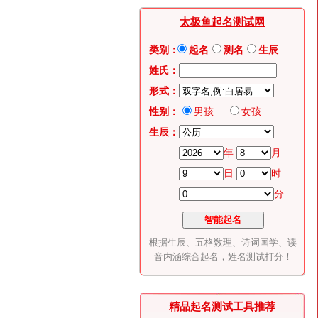
太极鱼起名测试网
类别：
起名
测名
生辰
姓氏：
形式：
性别：
男孩
女孩
生辰：
年
月
日
时
分
根据生辰、五格数理、诗词国学、读
音内涵综合起名，姓名测试打分！
精品起名测试工具推荐