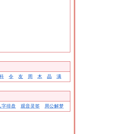
科
令
友
周
木
晶
满
八字排盘
观音灵签
周公解梦