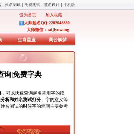
名
｜
姓名测试
｜
免费测试
｜
签名设计
｜
手机版
设为首页
|
加入收藏
|
大师起名QQ:2202048880
大师微信：taijiyuwang
历
生肖星座
周公解梦
查询|免费字典
典
，可以快速查询起名常用字的读
理分析和姓名测试打分
、字的意义等
、姓名测试的时候字的笔画主要参考