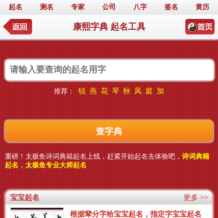
起名
测名
专家
公司
八字
签名
黄历
康熙字典 起名工具
锐
燕
花
琴
秋
凤
庭
加
推荐：
重磅！太极鱼诗词典籍起名上线，赶紧开始起名去体验吧，
诗词典籍
起名
，
太极鱼专业大师起名
宝宝起名
更多 >>
根据辈分字给宝宝起名，指定字宝宝起名