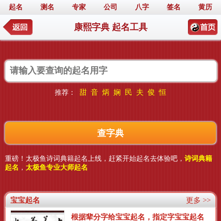
起名
测名
专家
公司
八字
签名
黄历
康熙字典 起名工具
甜
音
炳
娴
民
夫
俊
恒
推荐：
重磅！太极鱼诗词典籍起名上线，赶紧开始起名去体验吧，
诗词典籍
起名
，
太极鱼专业大师起名
宝宝起名
更多 >>
根据辈分字给宝宝起名，指定字宝宝起名