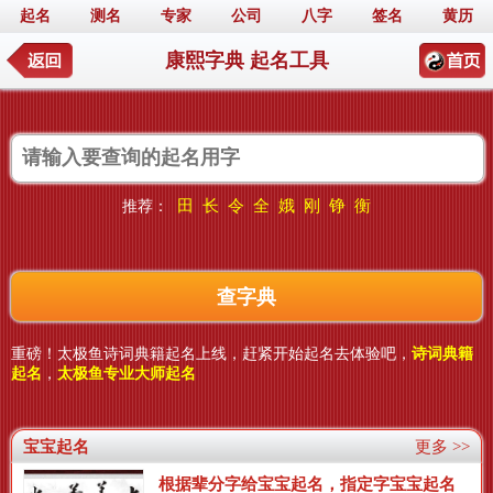
起名
测名
专家
公司
八字
签名
黄历
康熙字典 起名工具
田
长
令
全
娥
刚
铮
衡
推荐：
重磅！太极鱼诗词典籍起名上线，赶紧开始起名去体验吧，
诗词典籍
起名
，
太极鱼专业大师起名
宝宝起名
更多 >>
根据辈分字给宝宝起名，指定字宝宝起名