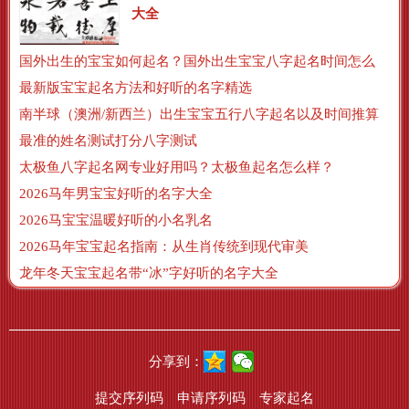
大全
国外出生的宝宝如何起名？国外出生宝宝八字起名时间怎么算？
最新版宝宝起名方法和好听的名字精选
南半球（澳洲/新西兰）出生宝宝五行八字起名以及时间推算
最准的姓名测试打分八字测试
太极鱼八字起名网专业好用吗？太极鱼起名怎么样？
2026马年男宝宝好听的名字大全
2026马宝宝温暖好听的小名乳名
2026马年宝宝起名指南：从生肖传统到现代审美
龙年冬天宝宝起名带“冰”字好听的名字大全
分享到：
提交序列码
申请序列码
专家起名